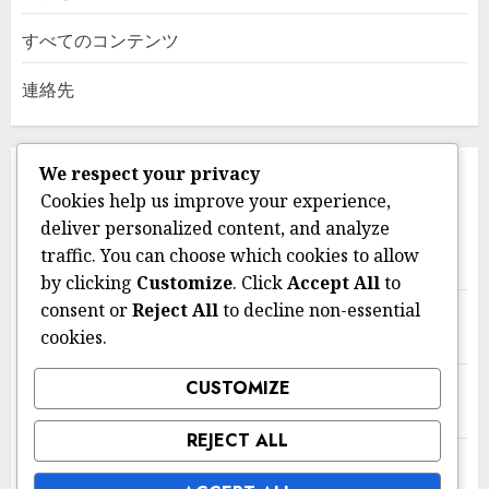
すべてのコンテンツ
連絡先
We respect your privacy
最近の投稿
Cookies help us improve your experience,
deliver personalized content, and analyze
カフェイン感受性と睡眠障害：不眠症、落ち着かない睡
traffic. You can choose which cookies to allow
眠、悪夢
by clicking
Customize
. Click
Accept All
to
consent or
Reject All
to decline non-essential
カフェイン感受性と社会不安：トリガー、対処戦略、サ
cookies.
ポート
CUSTOMIZE
カフェイン感受性と対処戦略：マインドフルネス、リラ
クゼーション技術、セラピー
REJECT ALL
カフェイン感受性管理戦略：摂取量の追跡、ライフスタ