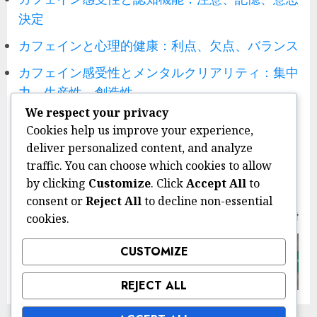
決定
カフェインと心理的健康：利点、欠点、バランス
カフェイン感受性とメンタルクリアリティ：集中
力、生産性、創造性
We respect your privacy
Post
Previous
Cookies help us improve your experience,
navigation
deliver personalized content, and analyze
カフェイン感受性管理戦略：摂取量の追
Pre
traffic. You can choose which cookies to allow
跡、ライフスタイルの変更、サポートグ
pos
ループ
by clicking
Customize
. Click
Accept All
to
consent or
Reject All
to decline non-essential
Next
cookies.
CUSTOMIZE
カフェイン感受性と社会不安：トリガ
Next
ー、対処戦略、サポート
post:
REJECT ALL