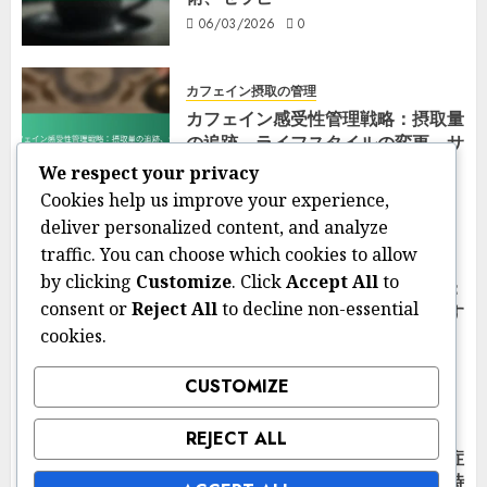
06/03/2026
0
カフェイン摂取の管理
カフェイン感受性管理戦略：摂取量
の追跡、ライフスタイルの変更、サ
ポートグループ
We respect your privacy
05/03/2026
0
Cookies help us improve your experience,
deliver personalized content, and analyze
traffic. You can choose which cookies to allow
カフェイン感受性の症状
by clicking
Customize
. Click
Accept All
to
異文化におけるカフェイン感受性：
consent or
Reject All
to decline non-essential
異なる認識、消費習慣、健康に関す
cookies.
る信念
05/03/2026
0
CUSTOMIZE
カフェイン感受性の症状
REJECT ALL
成人におけるカフェイン感受性の症
状：一般的な兆候、重症度、持続時