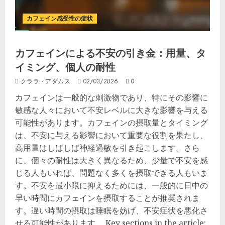
カフェイン感受性の症状
カフェインによる不安の引き金：用量、タ
イミング、個人の耐性
クララ・アダムス
02/03/2026
0
カフェインは一般的な刺激物であり、特にその影響に
敏感な人々において不安レベルに大きな影響を与える
可能性があります。カフェインの摂取量とタイミング
は、不安に与える影響において重要な役割を果たし、
高用量はしばしば神経過敏を引き起こします。さら
に、個々の耐性は大きく異なるため、少量で不安を感
じる人もいれば、問題なく多くを摂取できる人もいま
す。不安を最小限に抑えるためには、一般的に日中の
早い時間にカフェインを摂取することが推奨されま
す。遅い時間の摂取は睡眠を妨げ、不安症状を悪化さ
せる可能性があります。 Key sections in the article: