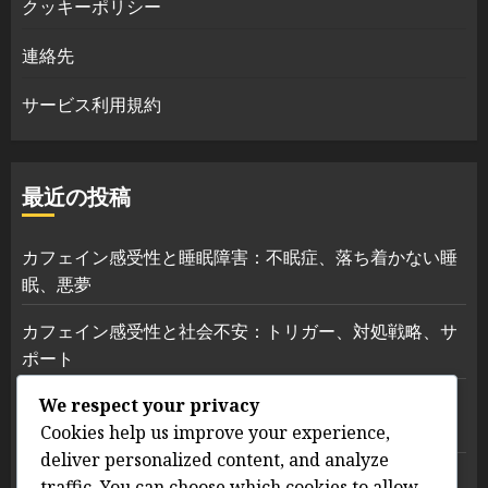
クッキーポリシー
連絡先
サービス利用規約
最近の投稿
カフェイン感受性と睡眠障害：不眠症、落ち着かない睡
眠、悪夢
カフェイン感受性と社会不安：トリガー、対処戦略、サ
ポート
カフェイン感受性と対処戦略：マインドフルネス、リラ
We respect your privacy
クゼーション技術、セラピー
Cookies help us improve your experience,
deliver personalized content, and analyze
カフェイン感受性管理戦略：摂取量の追跡、ライフスタ
traffic. You can choose which cookies to allow