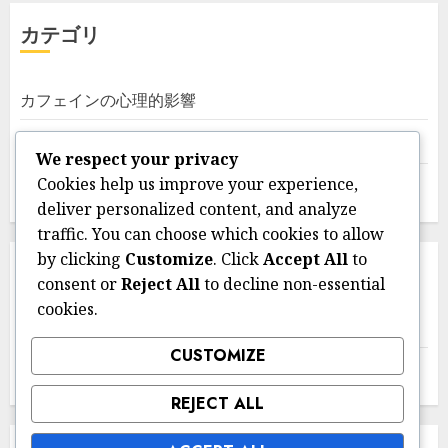
カテゴリ
カフェインの心理的影響
カフェイン感受性の症状
We respect your privacy
Cookies help us improve your experience,
カフェイン摂取の管理
deliver personalized content, and analyze
traffic. You can choose which cookies to allow
by clicking
Customize
. Click
Accept All
to
アーカイブ
consent or
Reject All
to decline non-essential
cookies.
March 2026
CUSTOMIZE
February 2026
REJECT ALL