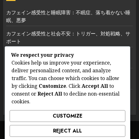
カフェイン感受性と睡眠障害：不眠症、落ち着かない睡
眠、悪夢
カフェイン感受性と社会不安：トリガー、対処戦略、サ
ポート
カフェイン感受性と対処戦略：マインドフルネス、リラ
We respect your privacy
クゼーション技術、セラピー
Cookies help us improve your experience,
deliver personalized content, and analyze
カフェイン感受性管理戦略：摂取量の追跡、ライフスタ
traffic. You can choose which cookies to allow
イルの変更、サポートグループ
by clicking
Customize
. Click
Accept All
to
consent or
Reject All
to decline non-essential
異文化におけるカフェイン感受性：異なる認識、消費習
cookies.
慣、健康に関する信念
CUSTOMIZE
私たちについて
あなたのプライバシー
REJECT ALL
クッキーポリシー
連絡先
サービス利用規約